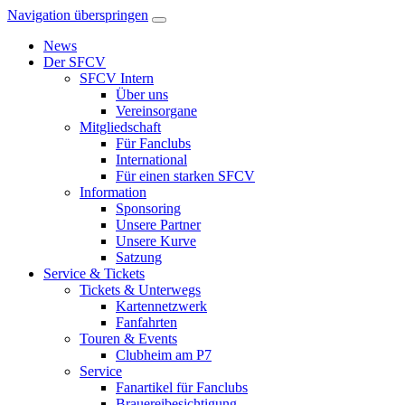
Navigation überspringen
News
Der SFCV
SFCV Intern
Über uns
Vereinsorgane
Mitgliedschaft
Für Fanclubs
International
Für einen starken SFCV
Information
Sponsoring
Unsere Partner
Unsere Kurve
Satzung
Service & Tickets
Tickets & Unterwegs
Kartennetzwerk
Fanfahrten
Touren & Events
Clubheim am P7
Service
Fanartikel für Fanclubs
Brauereibesichtigung