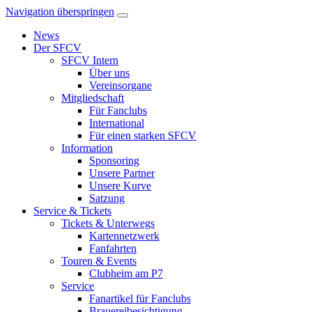
Navigation überspringen
News
Der SFCV
SFCV Intern
Über uns
Vereinsorgane
Mitgliedschaft
Für Fanclubs
International
Für einen starken SFCV
Information
Sponsoring
Unsere Partner
Unsere Kurve
Satzung
Service & Tickets
Tickets & Unterwegs
Kartennetzwerk
Fanfahrten
Touren & Events
Clubheim am P7
Service
Fanartikel für Fanclubs
Brauereibesichtigung