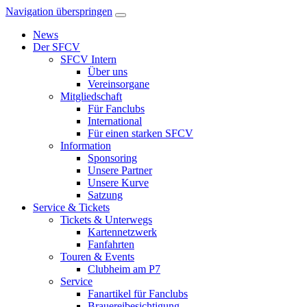
Navigation überspringen
News
Der SFCV
SFCV Intern
Über uns
Vereinsorgane
Mitgliedschaft
Für Fanclubs
International
Für einen starken SFCV
Information
Sponsoring
Unsere Partner
Unsere Kurve
Satzung
Service & Tickets
Tickets & Unterwegs
Kartennetzwerk
Fanfahrten
Touren & Events
Clubheim am P7
Service
Fanartikel für Fanclubs
Brauereibesichtigung