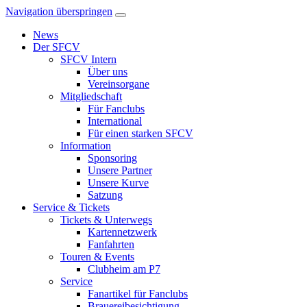
Navigation überspringen
News
Der SFCV
SFCV Intern
Über uns
Vereinsorgane
Mitgliedschaft
Für Fanclubs
International
Für einen starken SFCV
Information
Sponsoring
Unsere Partner
Unsere Kurve
Satzung
Service & Tickets
Tickets & Unterwegs
Kartennetzwerk
Fanfahrten
Touren & Events
Clubheim am P7
Service
Fanartikel für Fanclubs
Brauereibesichtigung