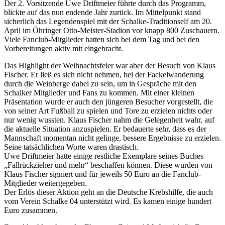
Der 2. Vorsitzende Uwe Driftmeier führte durch das Programm,
blickte auf das nun endende Jahr zurück. Im Mittelpunkt stand
sicherlich das Legendenspiel mit der Schalke-Traditionself am 20.
April im Öhringer Otto-Meister-Stadion vor knapp 800 Zuschauern.
Viele Fanclub-Mitglieder hatten sich bei dem Tag und bei den
Vorbereitungen aktiv mit eingebracht.
Das Highlight der Weihnachtsfeier war aber der Besuch von Klaus
Fischer. Er ließ es sich nicht nehmen, bei der Fackelwanderung
durch die Weinberge dabei zu sein, um in Gespräche mit den
Schalker Mitglieder und Fans zu kommen. Mit einer kleinen
Präsentation wurde er auch den jüngeren Besucher vorgestellt, die
von seiner Art Fußball zu spielen und Tore zu erzielen nichts oder
nur wenig wussten. Klaus Fischer nahm die Gelegenheit wahr, auf
die aktuelle Situation anzuspielen. Er bedauerte sehr, dass es der
Mannschaft momentan nicht gelinge, bessere Ergebnisse zu erzielen.
Seine tatsächlichen Worte waren drastisch.
Uwe Driftmeier hatte einige restliche Exemplare seines Buches
„Fallrückzieher und mehr“ beschaffen können. Diese wurden von
Klaus Fischer signiert und für jeweils 50 Euro an die Fanclub-
Mitglieder weitergegeben.
Der Erlös dieser Aktion geht an die Deutsche Krebshilfe, die auch
vom Verein Schalke 04 unterstützt wird. Es kamen einige hundert
Euro zusammen.