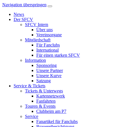
Navigation überspringen
News
Der SFCV
SFCV Intern
Über uns
Vereinsorgane
Mitgliedschaft
Für Fanclubs
International
Für einen starken SFCV
Information
Sponsoring
Unsere Partner
Unsere Kurve
Satzung
Service & Tickets
Tickets & Unterwegs
Kartennetzwerk
Fanfahrten
Touren & Events
Clubheim am P7
Service
Fanartikel für Fanclubs
Brauereibesichtigung