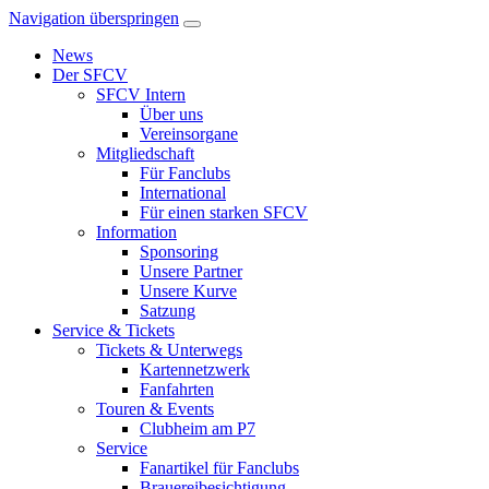
Navigation überspringen
News
Der SFCV
SFCV Intern
Über uns
Vereinsorgane
Mitgliedschaft
Für Fanclubs
International
Für einen starken SFCV
Information
Sponsoring
Unsere Partner
Unsere Kurve
Satzung
Service & Tickets
Tickets & Unterwegs
Kartennetzwerk
Fanfahrten
Touren & Events
Clubheim am P7
Service
Fanartikel für Fanclubs
Brauereibesichtigung