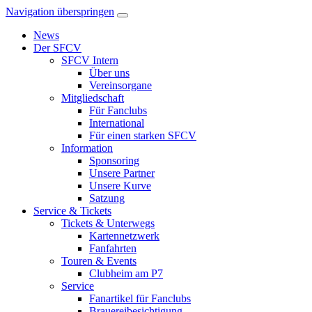
Navigation überspringen
News
Der SFCV
SFCV Intern
Über uns
Vereinsorgane
Mitgliedschaft
Für Fanclubs
International
Für einen starken SFCV
Information
Sponsoring
Unsere Partner
Unsere Kurve
Satzung
Service & Tickets
Tickets & Unterwegs
Kartennetzwerk
Fanfahrten
Touren & Events
Clubheim am P7
Service
Fanartikel für Fanclubs
Brauereibesichtigung