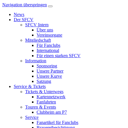
Navigation überspringen
News
Der SFCV
SFCV Intern
Über uns
Vereinsorgane
Mitgliedschaft
Für Fanclubs
International
Für einen starken SFCV
Information
Sponsoring
Unsere Partner
Unsere Kurve
Satzung
Service & Tickets
Tickets & Unterwegs
Kartennetzwerk
Fanfahrten
Touren & Events
Clubheim am P7
Service
Fanartikel für Fanclubs
Brauereibesichtigung