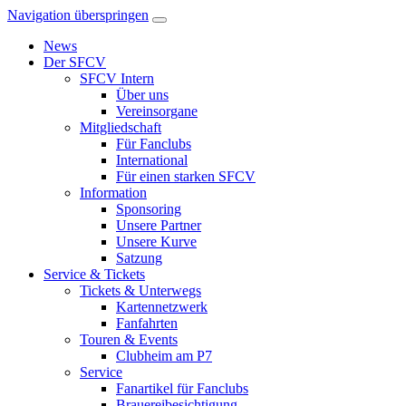
Navigation überspringen
News
Der SFCV
SFCV Intern
Über uns
Vereinsorgane
Mitgliedschaft
Für Fanclubs
International
Für einen starken SFCV
Information
Sponsoring
Unsere Partner
Unsere Kurve
Satzung
Service & Tickets
Tickets & Unterwegs
Kartennetzwerk
Fanfahrten
Touren & Events
Clubheim am P7
Service
Fanartikel für Fanclubs
Brauereibesichtigung