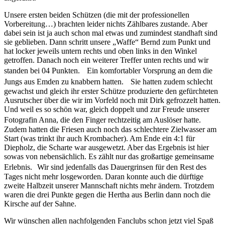
Unsere ersten beiden Schützen (die mit der professionellen
Vorbereitung…) brachten leider nichts Zählbares zustande. Aber
dabei sein ist ja auch schon mal etwas und zumindest standhaft sind
sie geblieben. Dann schritt unsere „Waffe“ Bernd zum Punkt und
hat locker jeweils untern rechts und oben links in den Winkel
getroffen. Danach noch ein weiterer Treffer unten rechts und wir
standen bei 04 Punkten. Ein komfortabler Vorsprung an dem die
Jungs aus Emden zu knabbern hatten. Sie hatten zudem schlecht
gewachst und gleich ihr erster Schütze produzierte den gefürchteten
Ausrutscher über die wir im Vorfeld noch mit Dirk gefrozzelt hatten.
Und weil es so schön war, gleich doppelt und zur Freude unserer
Fotografin Anna, die den Finger rechtzeitig am Auslöser hatte.
Zudem hatten die Friesen auch noch das schlechtere Zielwasser am
Start (was trinkt ihr auch Krombacher). Am Ende ein 4:1 für
Diepholz, die Scharte war ausgewetzt. Aber das Ergebnis ist hier
sowas von nebensächlich. Es zählt nur das großartige gemeinsame
Erlebnis. Wir sind jedenfalls das Dauergrinsen für den Rest des
Tages nicht mehr losgeworden. Daran konnte auch die dürftige
zweite Halbzeit unserer Mannschaft nichts mehr ändern. Trotzdem
waren die drei Punkte gegen die Hertha aus Berlin dann noch die
Kirsche auf der Sahne.
Wir wünschen allen nachfolgenden Fanclubs schon jetzt viel Spaß