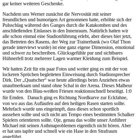
gar keiner weiteren Geschenke.
Nachdem uns Werner zunächst die Nervosität mit seiner
freundlichen und humorigen Art genommen hatte, erhöhte sich der
Pulsschlag während des Ganges durch die Katakomben und des
anschließenden Einlasses in den Innenraum. Natürlich hatten wir
alle schon einmal eine Stadionführung erlebt, aber dieses hier jetzt,
das Betreten des Rasens, der Weg zur Trainerbank (wo Olaf Thon
gerade interviewt wurde) ist eine ganz eigene Dimension, emotional
und schwer zu beschreiben. Glücksgefühle pur und sichtbares
Hühnerfell trotz mehrerer Lagen warmer Kleidung zum Beispiel.
Wir hatten Zeit für ein paar Fotos und weiter ging es mit der von
lockeren Sprüchen begleiteten Einweisung durch Stadionsprecher
Dirk. Der „Quatscher“ war heute allerdings beim Anziehen etwas
unaufmerksam und stand ohne Schal in der Arena. Dieses Malheur
wurde von den Blau-weißen Friesen reaktionsschnell beseitigt. 1:0
für Emden. Danach ging es Richtung Nordkurve zur Eckfahne,
von wo aus das Auflaufen auf den heiligen Rasen starten sollte.
Mehrfach wurde uns eingeimpft, dass dieses schon sportlich
aussehen sollte und sich nicht am Tempo eines bestimmten Schalker
Spielers orientieren sollte. Oje, genau das wollte unser Anführer
Michael mit seinen Asthmaproblemen eigentlich nicht hören. Aber
er hat uns tapfer und schnell wie ein Hase in den Strafraum
angeführt.