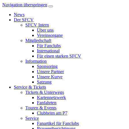
Navigation überspringen
News
Der SFCV
SFCV Intern
Über uns
Vereinsorgane
Mitgliedschaft
Für Fanclubs
International
Für einen starken SFCV
Information
Sponsoring
Unsere Partner
Unsere Kurve
Satzung
Service & Tickets
Tickets & Unterwegs
Kartennetzwerk
Fanfahrten
Touren & Events
Clubheim am P7
Service
Fanartikel für Fanclubs
Brauereibesichtigung