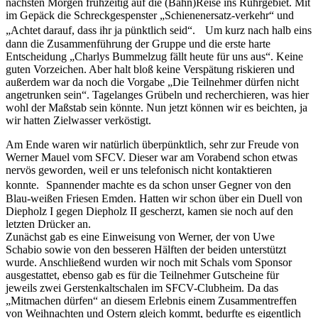
nächsten Morgen frühzeitig auf die (Bahn)Reise ins Ruhrgebiet. Mit
im Gepäck die Schreckgespenster „Schienenersatz-verkehr“ und
„Achtet darauf, dass ihr ja pünktlich seid“. Um kurz nach halb eins
dann die Zusammenführung der Gruppe und die erste harte
Entscheidung „Charlys Bummelzug fällt heute für uns aus“. Keine
guten Vorzeichen. Aber halt bloß keine Verspätung riskieren und
außerdem war da noch die Vorgabe „Die Teilnehmer dürfen nicht
angetrunken sein“. Tagelanges Grübeln und recherchieren, was hier
wohl der Maßstab sein könnte. Nun jetzt können wir es beichten, ja
wir hatten Zielwasser verköstigt.
Am Ende waren wir natürlich überpünktlich, sehr zur Freude von
Werner Mauel vom SFCV. Dieser war am Vorabend schon etwas
nervös geworden, weil er uns telefonisch nicht kontaktieren
konnte. Spannender machte es da schon unser Gegner von den
Blau-weißen Friesen Emden. Hatten wir schon über ein Duell von
Diepholz I gegen Diepholz II gescherzt, kamen sie noch auf den
letzten Drücker an.
Zunächst gab es eine Einweisung von Werner, der von Uwe
Schabio sowie von den besseren Hälften der beiden unterstützt
wurde. Anschließend wurden wir noch mit Schals vom Sponsor
ausgestattet, ebenso gab es für die Teilnehmer Gutscheine für
jeweils zwei Gerstenkaltschalen im SFCV-Clubheim. Da das
„Mitmachen dürfen“ an diesem Erlebnis einem Zusammentreffen
von Weihnachten und Ostern gleich kommt, bedurfte es eigentlich