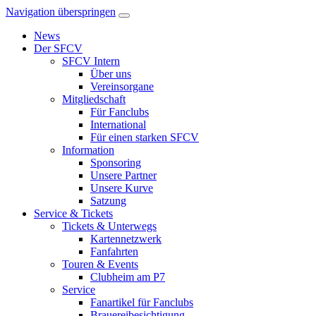
Navigation überspringen
News
Der SFCV
SFCV Intern
Über uns
Vereinsorgane
Mitgliedschaft
Für Fanclubs
International
Für einen starken SFCV
Information
Sponsoring
Unsere Partner
Unsere Kurve
Satzung
Service & Tickets
Tickets & Unterwegs
Kartennetzwerk
Fanfahrten
Touren & Events
Clubheim am P7
Service
Fanartikel für Fanclubs
Brauereibesichtigung