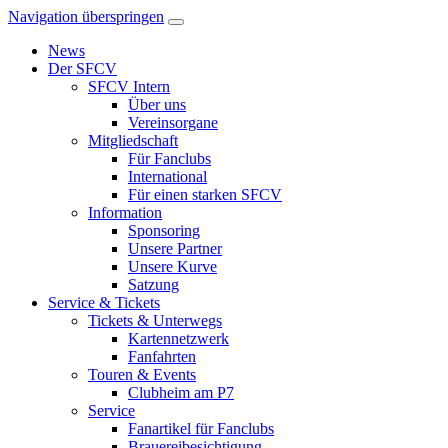
Navigation überspringen
News
Der SFCV
SFCV Intern
Über uns
Vereinsorgane
Mitgliedschaft
Für Fanclubs
International
Für einen starken SFCV
Information
Sponsoring
Unsere Partner
Unsere Kurve
Satzung
Service & Tickets
Tickets & Unterwegs
Kartennetzwerk
Fanfahrten
Touren & Events
Clubheim am P7
Service
Fanartikel für Fanclubs
Brauereibesichtigung