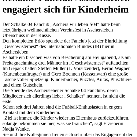
engagiert sich für Kinderheim
Der Schalke 04 Fanclub „Aschers-wir-leben-S04“ hatte beim
letztjährigen weihnachtlichen Vereinsfest in Aschersleben
Überschuss in der Kasse.
Den kompletten Erlös spendete der Fanclub jetzt der Einrichtung
„Geschwisternest“ des Internationalen Bundes (IB) hier in
Aschersleben.
Es hatte ein bisschen was von Bescherung am Heiligabend, als am
Freitagnachmittag drei Männer im „Geschwisternest“ auftauchten.
Im Gepäck hatten Steffen Müller (1. Vorsitzender), Bernd Wagner
(Kartenbeauftragter) und Gero Boennen (Kassenwart) eine große
Tasche voller Spielzeug: Kinderbücher, Puzzles, Autos, Plüschtiere
und einen Gutschein.
Die Spende des Ascherslebener Schalke 04 Fanclubs, deren
Mitglieder sich allerdings lieber „Schalker“ nennen, ist nicht die
erste.
Schon seit drei Jahren sind die Fußball-Enthusiasten in engem
Kontakt mit dem Kinderheim.
„Ziel ist immer, die Kinder wieder ins Elternhaus zurückzuführen,
solange bekommen sie hier, was sie brauchen“, sagt Erzieherin
Nadja Wanke.
Sie und ihre Kolleginnen freuen sich sehr über das Engagement der