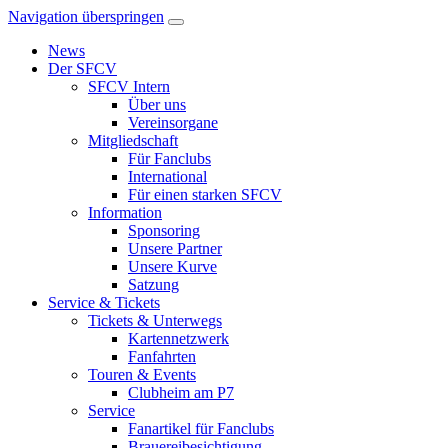
Navigation überspringen
News
Der SFCV
SFCV Intern
Über uns
Vereinsorgane
Mitgliedschaft
Für Fanclubs
International
Für einen starken SFCV
Information
Sponsoring
Unsere Partner
Unsere Kurve
Satzung
Service & Tickets
Tickets & Unterwegs
Kartennetzwerk
Fanfahrten
Touren & Events
Clubheim am P7
Service
Fanartikel für Fanclubs
Brauereibesichtigung