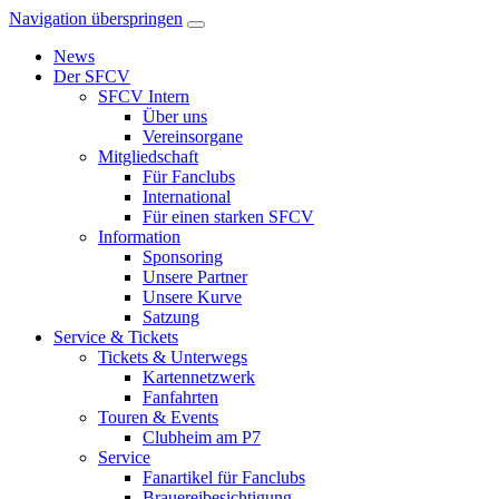
Navigation überspringen
News
Der SFCV
SFCV Intern
Über uns
Vereinsorgane
Mitgliedschaft
Für Fanclubs
International
Für einen starken SFCV
Information
Sponsoring
Unsere Partner
Unsere Kurve
Satzung
Service & Tickets
Tickets & Unterwegs
Kartennetzwerk
Fanfahrten
Touren & Events
Clubheim am P7
Service
Fanartikel für Fanclubs
Brauereibesichtigung