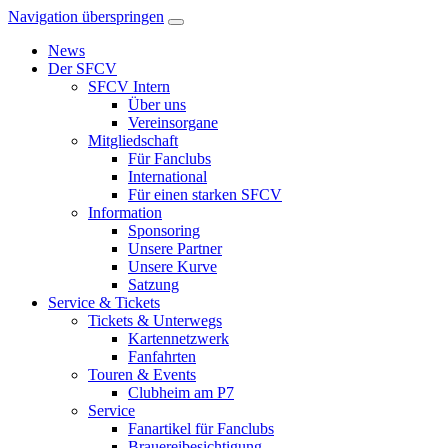
Navigation überspringen
News
Der SFCV
SFCV Intern
Über uns
Vereinsorgane
Mitgliedschaft
Für Fanclubs
International
Für einen starken SFCV
Information
Sponsoring
Unsere Partner
Unsere Kurve
Satzung
Service & Tickets
Tickets & Unterwegs
Kartennetzwerk
Fanfahrten
Touren & Events
Clubheim am P7
Service
Fanartikel für Fanclubs
Brauereibesichtigung