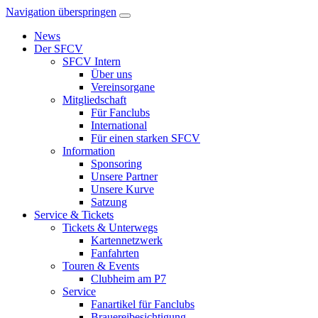
Navigation überspringen
News
Der SFCV
SFCV Intern
Über uns
Vereinsorgane
Mitgliedschaft
Für Fanclubs
International
Für einen starken SFCV
Information
Sponsoring
Unsere Partner
Unsere Kurve
Satzung
Service & Tickets
Tickets & Unterwegs
Kartennetzwerk
Fanfahrten
Touren & Events
Clubheim am P7
Service
Fanartikel für Fanclubs
Brauereibesichtigung