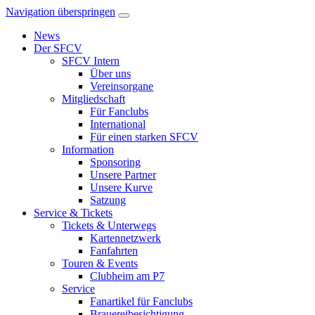
Navigation überspringen
News
Der SFCV
SFCV Intern
Über uns
Vereinsorgane
Mitgliedschaft
Für Fanclubs
International
Für einen starken SFCV
Information
Sponsoring
Unsere Partner
Unsere Kurve
Satzung
Service & Tickets
Tickets & Unterwegs
Kartennetzwerk
Fanfahrten
Touren & Events
Clubheim am P7
Service
Fanartikel für Fanclubs
Brauereibesichtigung