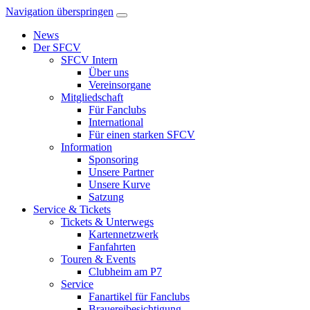
Navigation überspringen
News
Der SFCV
SFCV Intern
Über uns
Vereinsorgane
Mitgliedschaft
Für Fanclubs
International
Für einen starken SFCV
Information
Sponsoring
Unsere Partner
Unsere Kurve
Satzung
Service & Tickets
Tickets & Unterwegs
Kartennetzwerk
Fanfahrten
Touren & Events
Clubheim am P7
Service
Fanartikel für Fanclubs
Brauereibesichtigung