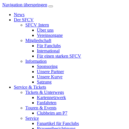
Navigation überspringen
News
Der SFCV
SFCV Intern
Über uns
Vereinsorgane
Mitgliedschaft
Für Fanclubs
International
Für einen starken SFCV
Information
Sponsoring
Unsere Partner
Unsere Kurve
Satzung
Service & Tickets
Tickets & Unterwegs
Kartennetzwerk
Fanfahrten
Touren & Events
Clubheim am P7
Service
Fanartikel für Fanclubs
Brauereibesichtigung