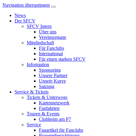
Navigation überspringen
News
Der SFCV
SFCV Intern
Über uns
Vereinsorgane
Mitgliedschaft
Für Fanclubs
International
Für einen starken SFCV
Information
Sponsoring
Unsere Partner
Unsere Kurve
Satzung
Service & Tickets
Tickets & Unterwegs
Kartennetzwerk
Fanfahrten
Touren & Events
Clubheim am P7
Service
Fanartikel für Fanclubs
Brauereibesichtigung