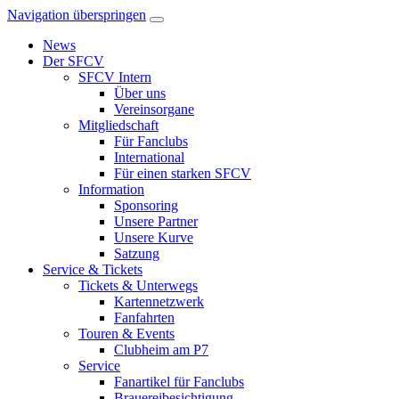
Navigation überspringen
News
Der SFCV
SFCV Intern
Über uns
Vereinsorgane
Mitgliedschaft
Für Fanclubs
International
Für einen starken SFCV
Information
Sponsoring
Unsere Partner
Unsere Kurve
Satzung
Service & Tickets
Tickets & Unterwegs
Kartennetzwerk
Fanfahrten
Touren & Events
Clubheim am P7
Service
Fanartikel für Fanclubs
Brauereibesichtigung