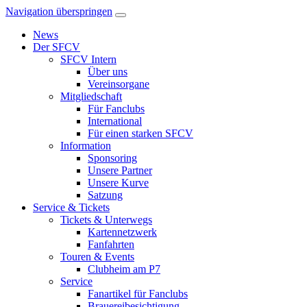
Navigation überspringen
News
Der SFCV
SFCV Intern
Über uns
Vereinsorgane
Mitgliedschaft
Für Fanclubs
International
Für einen starken SFCV
Information
Sponsoring
Unsere Partner
Unsere Kurve
Satzung
Service & Tickets
Tickets & Unterwegs
Kartennetzwerk
Fanfahrten
Touren & Events
Clubheim am P7
Service
Fanartikel für Fanclubs
Brauereibesichtigung