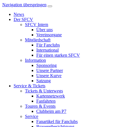
Navigation überspringen
News
Der SFCV
SFCV Intern
Über uns
Vereinsorgane
Mitgliedschaft
Für Fanclubs
International
Für einen starken SFCV
Information
Sponsoring
Unsere Partner
Unsere Kurve
Satzung
Service & Tickets
Tickets & Unterwegs
Kartennetzwerk
Fanfahrten
Touren & Events
Clubheim am P7
Service
Fanartikel für Fanclubs
Brauereibesichtigung