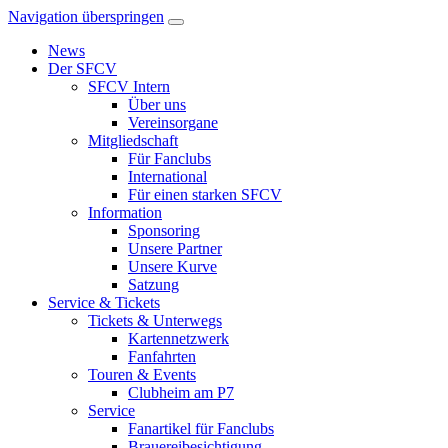
Navigation überspringen
News
Der SFCV
SFCV Intern
Über uns
Vereinsorgane
Mitgliedschaft
Für Fanclubs
International
Für einen starken SFCV
Information
Sponsoring
Unsere Partner
Unsere Kurve
Satzung
Service & Tickets
Tickets & Unterwegs
Kartennetzwerk
Fanfahrten
Touren & Events
Clubheim am P7
Service
Fanartikel für Fanclubs
Brauereibesichtigung