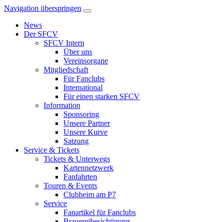
Navigation überspringen
News
Der SFCV
SFCV Intern
Über uns
Vereinsorgane
Mitgliedschaft
Für Fanclubs
International
Für einen starken SFCV
Information
Sponsoring
Unsere Partner
Unsere Kurve
Satzung
Service & Tickets
Tickets & Unterwegs
Kartennetzwerk
Fanfahrten
Touren & Events
Clubheim am P7
Service
Fanartikel für Fanclubs
Brauereibesichtigung