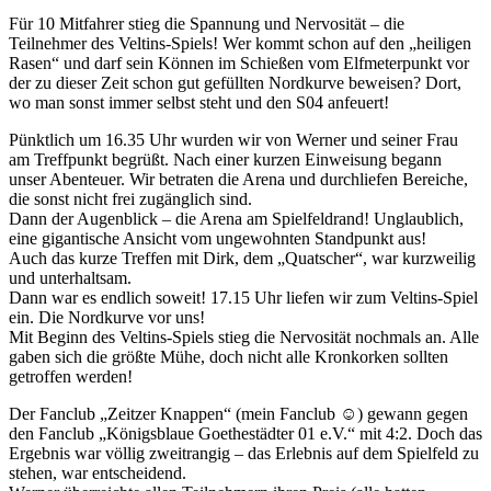
Für 10 Mitfahrer stieg die Spannung und Nervosität – die
Teilnehmer des Veltins-Spiels! Wer kommt schon auf den „heiligen
Rasen“ und darf sein Können im Schießen vom Elfmeterpunkt vor
der zu dieser Zeit schon gut gefüllten Nordkurve beweisen? Dort,
wo man sonst immer selbst steht und den S04 anfeuert!
Pünktlich um 16.35 Uhr wurden wir von Werner und seiner Frau
am Treffpunkt begrüßt. Nach einer kurzen Einweisung begann
unser Abenteuer. Wir betraten die Arena und durchliefen Bereiche,
die sonst nicht frei zugänglich sind.
Dann der Augenblick – die Arena am Spielfeldrand! Unglaublich,
eine gigantische Ansicht vom ungewohnten Standpunkt aus!
Auch das kurze Treffen mit Dirk, dem „Quatscher“, war kurzweilig
und unterhaltsam.
Dann war es endlich soweit! 17.15 Uhr liefen wir zum Veltins-Spiel
ein. Die Nordkurve vor uns!
Mit Beginn des Veltins-Spiels stieg die Nervosität nochmals an. Alle
gaben sich die größte Mühe, doch nicht alle Kronkorken sollten
getroffen werden!
Der Fanclub „Zeitzer Knappen“ (mein Fanclub ☺) gewann gegen
den Fanclub „Königsblaue Goethestädter 01 e.V.“ mit 4:2. Doch das
Ergebnis war völlig zweitrangig – das Erlebnis auf dem Spielfeld zu
stehen, war entscheidend.