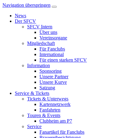
Navigation überspringen
News
Der SFCV
SFCV Intern
Über uns
Vereinsorgane
Mitgliedschaft
Für Fanclubs
International
Für einen starken SFCV
Information
Sponsoring
Unsere Partner
Unsere Kurve
Satzung
Service & Tickets
Tickets & Unterwegs
Kartennetzwerk
Fanfahrten
Touren & Events
Clubheim am P7
Service
Fanartikel für Fanclubs
Brauereibesichtigung