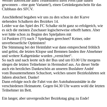
Werner überreichte allen Teilnehmern ihren Preis (alle hatten
gewonnen – eine gute Variante!), einen Getränkegutschein für das
Clubhaus des SFCV.
Anschließend begaben wir uns zu den schon in der Kurve
stehenden Schalkern des Bezirkes 14.
Leider war das Spiel des FC Schalke nicht ganz so erfolgreich, wie
es sich die meisten Zuschauer logischerweise erhofft hatten. Aber
wer hätte schon zu Beginn des Spieljahres mit
14 Punkten (!!!) nach 7 Spieltagen gerechnet? Keiner, oder
unverbesserliche Optimisten!
Die Stimmung bei der Heimfahrt war dann entsprechend fröhlich
und gelöst, die letzten Klopse und Bemmen fanden ihre Abnehmer
und weitere Kaltgetränke wurden „vernichtet“.
So nach und nach leerte sich der Bus und um 03.00 Uhr morgens
stiegen die letzten Teilnehmer in Hermsdorf aus. An dieser Stelle
auch ein herzliches Dankeschön an unseren Busfahrer André
vom Busunternehmen Schuchort, welches unsere Bezirksfahrten seit
Jahren absichert. Danke!
Dann erfolgte noch die Fahrt von der Autobahnraststätte in die
verschiedenen Heimatorte. Gegen 04.30 Uhr waren wohl die letzten
Teilnehmer im Bett.
Ein langer, aber unvergesslicher Bezirkstag ging zu Ende!