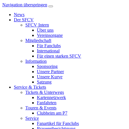
Navigation überspringen
News
Der SFCV
SFCV Intern
Über uns
Vereinsorgane
Mitgliedschaft
Für Fanclubs
International
Für einen starken SFCV
Information
Sponsoring
Unsere Partner
Unsere Kurve
Satzung
Service & Tickets
Tickets & Unterwegs
Kartennetzwerk
Fanfahrten
Touren & Events
Clubheim am P7
Service
Fanartikel für Fanclubs
Brauereibesichtigung