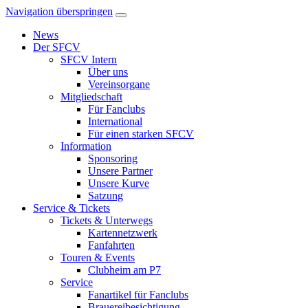
Navigation überspringen
News
Der SFCV
SFCV Intern
Über uns
Vereinsorgane
Mitgliedschaft
Für Fanclubs
International
Für einen starken SFCV
Information
Sponsoring
Unsere Partner
Unsere Kurve
Satzung
Service & Tickets
Tickets & Unterwegs
Kartennetzwerk
Fanfahrten
Touren & Events
Clubheim am P7
Service
Fanartikel für Fanclubs
Brauereibesichtigung