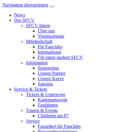
Navigation überspringen
News
Der SFCV
SFCV Intern
Über uns
Vereinsorgane
Mitgliedschaft
Für Fanclubs
International
Für einen starken SFCV
Information
Sponsoring
Unsere Partner
Unsere Kurve
Satzung
Service & Tickets
Tickets & Unterwegs
Kartennetzwerk
Fanfahrten
Touren & Events
Clubheim am P7
Service
Fanartikel für Fanclubs
Brauereibesichtigung