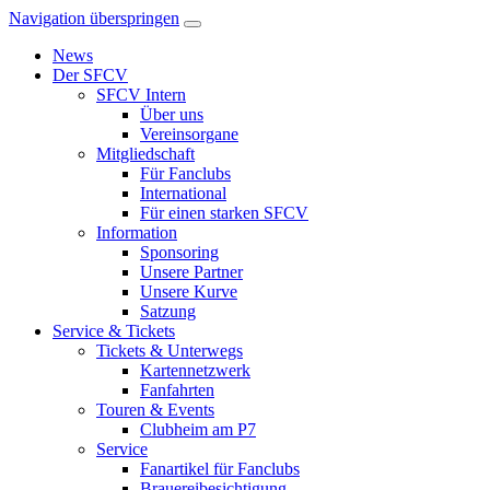
Navigation überspringen
News
Der SFCV
SFCV Intern
Über uns
Vereinsorgane
Mitgliedschaft
Für Fanclubs
International
Für einen starken SFCV
Information
Sponsoring
Unsere Partner
Unsere Kurve
Satzung
Service & Tickets
Tickets & Unterwegs
Kartennetzwerk
Fanfahrten
Touren & Events
Clubheim am P7
Service
Fanartikel für Fanclubs
Brauereibesichtigung