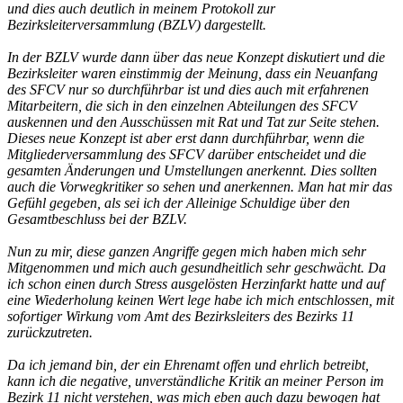
und dies auch deutlich in meinem Protokoll zur
Bezirksleiterversammlung (BZLV) dargestellt.
In der BZLV wurde dann über das neue Konzept diskutiert und die
Bezirksleiter waren einstimmig der Meinung, dass ein Neuanfang
des SFCV nur so durchführbar ist und dies auch mit erfahrenen
Mitarbeitern, die sich in den einzelnen Abteilungen des SFCV
auskennen und den Ausschüssen mit Rat und Tat zur Seite stehen.
Dieses neue Konzept ist aber erst dann durchführbar, wenn die
Mitgliederversammlung des SFCV darüber entscheidet und die
gesamten Änderungen und Umstellungen anerkennt. Dies sollten
auch die Vorwegkritiker so sehen und anerkennen. Man hat mir das
Gefühl gegeben, als sei ich der Alleinige Schuldige über den
Gesamtbeschluss bei der BZLV.
Nun zu mir, diese ganzen Angriffe gegen mich haben mich sehr
Mitgenommen und mich auch gesundheitlich sehr geschwächt. Da
ich schon einen durch Stress ausgelösten Herzinfarkt hatte und auf
eine Wiederholung keinen Wert lege habe ich mich entschlossen, mit
sofortiger Wirkung vom Amt des Bezirksleiters des Bezirks 11
zurückzutreten.
Da ich jemand bin, der ein Ehrenamt offen und ehrlich betreibt,
kann ich die negative, unverständliche Kritik an meiner Person im
Bezirk 11 nicht verstehen, was mich eben auch dazu bewogen hat