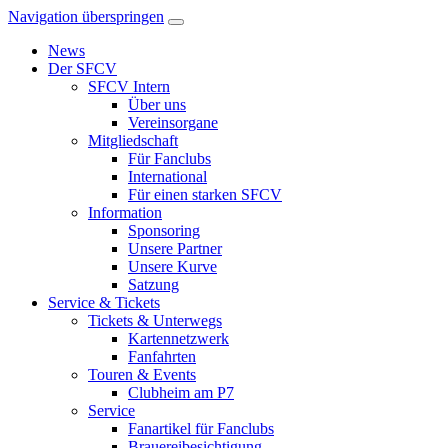
Navigation überspringen
News
Der SFCV
SFCV Intern
Über uns
Vereinsorgane
Mitgliedschaft
Für Fanclubs
International
Für einen starken SFCV
Information
Sponsoring
Unsere Partner
Unsere Kurve
Satzung
Service & Tickets
Tickets & Unterwegs
Kartennetzwerk
Fanfahrten
Touren & Events
Clubheim am P7
Service
Fanartikel für Fanclubs
Brauereibesichtigung