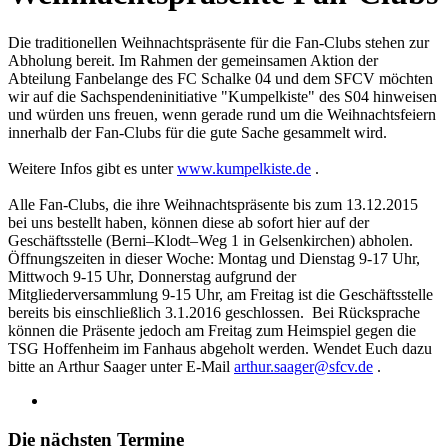
Die traditionellen Weihnachtspräsente für die Fan-Clubs stehen zur
Abholung bereit. Im Rahmen der gemeinsamen Aktion der
Abteilung Fanbelange des FC Schalke 04 und dem SFCV möchten
wir auf die Sachspendeninitiative "Kumpelkiste" des S04 hinweisen
und würden uns freuen, wenn gerade rund um die Weihnachtsfeiern
innerhalb der Fan-Clubs für die gute Sache gesammelt wird.
Weitere Infos gibt es unter
www.kumpelkiste.de
.
Alle Fan-Clubs, die ihre Weihnachtspräsente bis zum 13.12.2015
bei uns bestellt haben, können diese ab sofort hier auf der
Geschäftsstelle (Berni–Klodt–Weg 1 in Gelsenkirchen) abholen.
Öffnungszeiten in dieser Woche: Montag und Dienstag 9-17 Uhr,
Mittwoch 9-15 Uhr, Donnerstag aufgrund der
Mitgliederversammlung 9-15 Uhr, am Freitag ist die Geschäftsstelle
bereits bis einschließlich 3.1.2016 geschlossen. Bei Rücksprache
können die Präsente jedoch am Freitag zum Heimspiel gegen die
TSG Hoffenheim im Fanhaus abgeholt werden. Wendet Euch dazu
bitte an Arthur Saager unter E-Mail
arthur.saager@sfcv.de
.
Die nächsten Termine