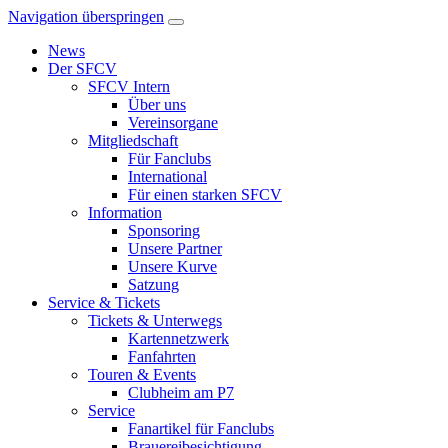
Navigation überspringen
News
Der SFCV
SFCV Intern
Über uns
Vereinsorgane
Mitgliedschaft
Für Fanclubs
International
Für einen starken SFCV
Information
Sponsoring
Unsere Partner
Unsere Kurve
Satzung
Service & Tickets
Tickets & Unterwegs
Kartennetzwerk
Fanfahrten
Touren & Events
Clubheim am P7
Service
Fanartikel für Fanclubs
Brauereibesichtigung