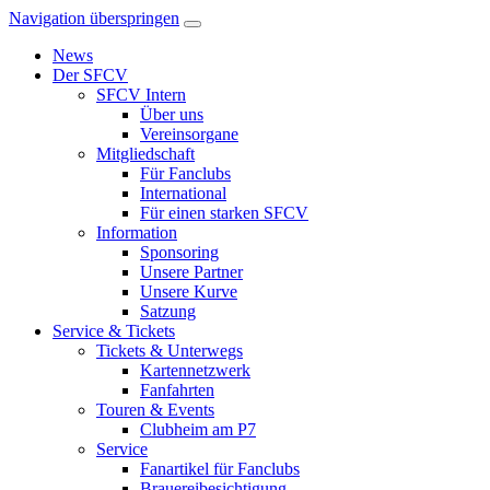
Navigation überspringen
News
Der SFCV
SFCV Intern
Über uns
Vereinsorgane
Mitgliedschaft
Für Fanclubs
International
Für einen starken SFCV
Information
Sponsoring
Unsere Partner
Unsere Kurve
Satzung
Service & Tickets
Tickets & Unterwegs
Kartennetzwerk
Fanfahrten
Touren & Events
Clubheim am P7
Service
Fanartikel für Fanclubs
Brauereibesichtigung