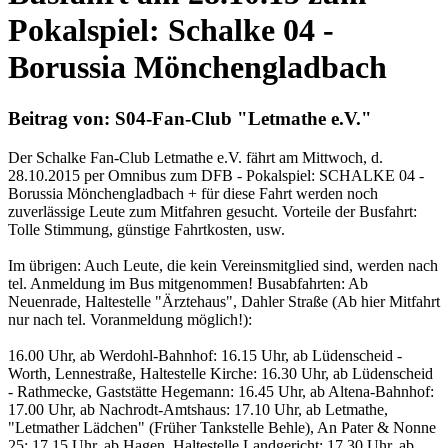
Pokalspiel: Schalke 04 -
Borussia Mönchengladbach
Beitrag von: S04-Fan-Club "Letmathe e.V."
Der Schalke Fan-Club Letmathe e.V. fährt am Mittwoch, d.
28.10.2015 per Omnibus zum DFB - Pokalspiel: SCHALKE 04 -
Borussia Mönchengladbach + für diese Fahrt werden noch
zuverlässige Leute zum Mitfahren gesucht. Vorteile der Busfahrt:
Tolle Stimmung, günstige Fahrtkosten, usw.
Im übrigen: Auch Leute, die kein Vereinsmitglied sind, werden nach
tel. Anmeldung im Bus mitgenommen! Busabfahrten: Ab
Neuenrade, Haltestelle "Ärztehaus", Dahler Straße (Ab hier Mitfahrt
nur nach tel. Voranmeldung möglich!):
16.00 Uhr, ab Werdohl-Bahnhof: 16.15 Uhr, ab Lüdenscheid -
Worth, Lennestraße, Haltestelle Kirche: 16.30 Uhr, ab Lüdenscheid
- Rathmecke, Gaststätte Hegemann: 16.45 Uhr, ab Altena-Bahnhof:
17.00 Uhr, ab Nachrodt-Amtshaus: 17.10 Uhr, ab Letmathe,
"Letmather Lädchen" (Früher Tankstelle Behle), An Pater & Nonne
25: 17.15 Uhr, ab Hagen, Haltestelle Landgericht: 17.30 Uhr, ab