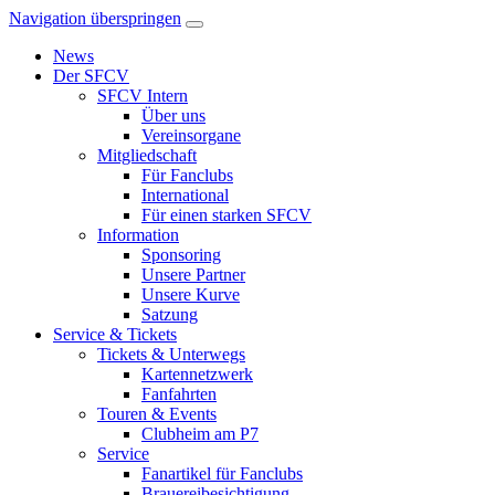
Navigation überspringen
News
Der SFCV
SFCV Intern
Über uns
Vereinsorgane
Mitgliedschaft
Für Fanclubs
International
Für einen starken SFCV
Information
Sponsoring
Unsere Partner
Unsere Kurve
Satzung
Service & Tickets
Tickets & Unterwegs
Kartennetzwerk
Fanfahrten
Touren & Events
Clubheim am P7
Service
Fanartikel für Fanclubs
Brauereibesichtigung