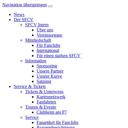
Navigation überspringen
News
Der SFCV
SFCV Intern
Über uns
Vereinsorgane
Mitgliedschaft
Für Fanclubs
International
Für einen starken SFCV
Information
Sponsoring
Unsere Partner
Unsere Kurve
Satzung
Service & Tickets
Tickets & Unterwegs
Kartennetzwerk
Fanfahrten
Touren & Events
Clubheim am P7
Service
Fanartikel für Fanclubs
Brauereibesichtigung