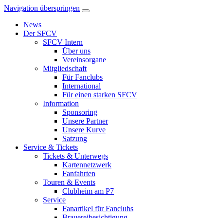
Navigation überspringen
News
Der SFCV
SFCV Intern
Über uns
Vereinsorgane
Mitgliedschaft
Für Fanclubs
International
Für einen starken SFCV
Information
Sponsoring
Unsere Partner
Unsere Kurve
Satzung
Service & Tickets
Tickets & Unterwegs
Kartennetzwerk
Fanfahrten
Touren & Events
Clubheim am P7
Service
Fanartikel für Fanclubs
Brauereibesichtigung