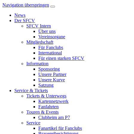
Navigation überspringen
News
Der SFCV
SFCV Intern
Über uns
Vereinsorgane
Mitgliedschaft
Für Fanclubs
International
Für einen starken SFCV
Information
Sponsoring
Unsere Partner
Unsere Kurve
Satzung
Service & Tickets
Tickets & Unterwegs
Kartennetzwerk
Fanfahrten
Touren & Events
Clubheim am P7
Service
Fanartikel für Fanclubs
Brauereibesichtigung