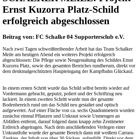
Ernst Kuzorra Platz-Schild
erfolgreich abgeschlossen
Beitrag von: FC Schalke 04 Supportersclub e.V.
Nach zwei Tagen schweißtreibender Arbeit hat das Team Schalker
Meile am heutigen Abend ein weiteres Projekt erfolgreich
abgeschlossen: Die Pflege sowie Neugestaltung des Schildes Ernst
Kuzorra Platz, sowie des gesamten Bereiches rundherum, direkt vor
dem denkmalgeschützten Haupteingang der Kampfbahn Glückauf.
In einem ersten Schritt wurde das Schild selbst bereits wieder auf
Vordermann gebracht, geputzt, poliert und der Schriftzug neu
lackiert. In einem zweiten Schritt wurde nun der gesamte
Bodenbereich rund um das Schild neu gestaltet und optisch
aufgewertet. Auf einer Fläche von ca. sechs Quadratmetern wurden
zunächst einmal Pflanzen und Unkraut sowie Unmengen an
Abfällen entfernt, darauf folgend dann knapp zehn Zentimeter
Erdreich abgetragen. Nach dem anschließenden Verlegen einer
Unkrautfolie wurde der gesamte Bereich dann mit weißem Carrara-
Zierkies, der Inhalt von über 30 Säcken, aufgefüllt. Direkt vor dem