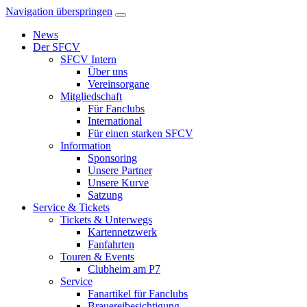
Navigation überspringen
News
Der SFCV
SFCV Intern
Über uns
Vereinsorgane
Mitgliedschaft
Für Fanclubs
International
Für einen starken SFCV
Information
Sponsoring
Unsere Partner
Unsere Kurve
Satzung
Service & Tickets
Tickets & Unterwegs
Kartennetzwerk
Fanfahrten
Touren & Events
Clubheim am P7
Service
Fanartikel für Fanclubs
Brauereibesichtigung