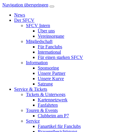
Navigation überspringen
News
Der SFCV
SFCV Intern
Über uns
Vereinsorgane
Mitgliedschaft
Für Fanclubs
International
Für einen starken SFCV
Information
Sponsoring
Unsere Partner
Unsere Kurve
Satzung
Service & Tickets
Tickets & Unterwegs
Kartennetzwerk
Fanfahrten
Touren & Events
Clubheim am P7
Service
Fanartikel für Fanclubs
Brauereibesichtigung