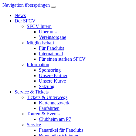
Navigation überspringen
News
Der SFCV
SFCV Intern
Über uns
Vereinsorgane
Mitgliedschaft
Für Fanclubs
International
Für einen starken SFCV
Information
Sponsoring
Unsere Partner
Unsere Kurve
Satzung
Service & Tickets
Tickets & Unterwegs
Kartennetzwerk
Fanfahrten
Touren & Events
Clubheim am P7
Service
Fanartikel für Fanclubs
Brauereibesichtigung