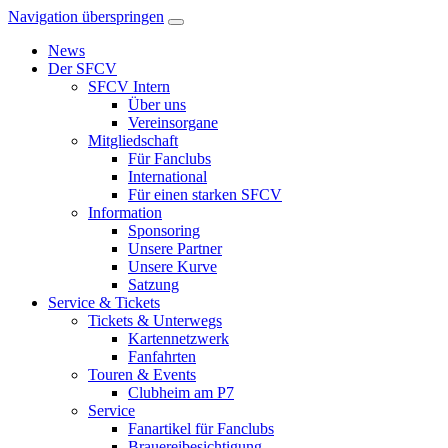
Navigation überspringen
News
Der SFCV
SFCV Intern
Über uns
Vereinsorgane
Mitgliedschaft
Für Fanclubs
International
Für einen starken SFCV
Information
Sponsoring
Unsere Partner
Unsere Kurve
Satzung
Service & Tickets
Tickets & Unterwegs
Kartennetzwerk
Fanfahrten
Touren & Events
Clubheim am P7
Service
Fanartikel für Fanclubs
Brauereibesichtigung