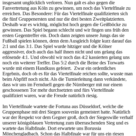
insgesamt unglücklich verloren. Nun galt es also gegen die
Fanvertretung aus Köln zu gewinnen, um noch das Viertelfinale zu
erreichen. Das Besondere: Für das Viertelfinale qualifizierten sich
die fünf Gruppenersten und nur die drei besten Zweitplatzierten.
Deshalb war es wichtig, möglichst hoch gegen die Geißböcke zu
gewinnen. Das Spiel begann schlecht und wir fingen uns früh den
ersten Gegentreffer ein. Doch dann zeigten unsere Jungs das sie
Fußball spielen können, denn dem Ausgleich folgte kurz darauf das
2:1 und das 3:1. Das Spiel wurde hitziger und die Kölner
aggressiver, doch auch das half ihnen nicht und uns gelang das
erlösende 4:1. Und obwohl wir noch das 4:2 kassierten gelang uns
noch ein weiterer Treffer. Das 5:2 durch die Beine des Torwarts
wurde mit einem Handkuss gefeiert. Zwar ein ordentliches
Ergebnis, doch ob es für das Viertelfinale reichen sollte, wusste man
beim Abpfiff noch nicht. Als die Turnierleitung dann verkündete,
dass wir uns im Fernduell gegen die Nürnberger mit nur einem
geschossenen Tor mehr durchsetzten und fürs Viertelfinale
qualifiziert waren, war die Freude natürlich riesig.
Im Viertelfinale wartete die Fortuna aus Düsseldorf, welche die
Gruppenphase mit drei Siegen souverän gemeistert hatte. Natürlich
war der Respekt vor dem Gegner groß, doch der Siegeswille verhalf
unserer königsblauen Vertretung zum überraschenden Sieg und es
wartete das Halbfinale. Dort erwartete uns Borussia
Mönchengladbach. Schon das Halbfinale war für uns ein riesen