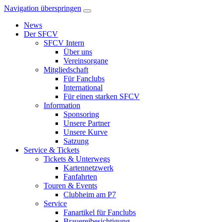
Navigation überspringen
News
Der SFCV
SFCV Intern
Über uns
Vereinsorgane
Mitgliedschaft
Für Fanclubs
International
Für einen starken SFCV
Information
Sponsoring
Unsere Partner
Unsere Kurve
Satzung
Service & Tickets
Tickets & Unterwegs
Kartennetzwerk
Fanfahrten
Touren & Events
Clubheim am P7
Service
Fanartikel für Fanclubs
Brauereibesichtigung