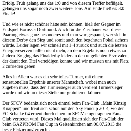
Erfolg. Früh gelang uns das 1:0 und von diesem Treffer beflügelt,
gelangen uns sogar noch zwei weitere Tore. Am Ende hieß es: 3:0 -
Finale!
Und wie es nicht schöner hätte sein können, hieß der Gegner im
Endspiel Borussia Dortmund. Auch für die Zuschauer war diese
Paarung etwas ganz besonderes und man war gespannt, wer sich in
diesem Derby den Sieg und somit auch den begehrten Pokal sichern
würde. Leider lagen wir schnell mit 1-4 zurück und auch die letzten
Energiereserven halfen nicht mehr, an dem Ergebnis noch etwas zu
ändern. So ging das Finalderby leider an den ungeliebten Erzrivalen,
der damit den Titel verteidigen konnte und wir mussten uns mit Platz
2 zufrieden geben.
Alles in Allem war es ein sehr tolles Turnier, mit einem
sensationellen Ergebnis unserer Mannschaft, wobei man auch
zugeben muss, dass der Turniersieger auch verdient Turniersieger
wurde und wir an dieser Stelle nur gratulieren können.
Der SFCV bedankt sich noch einmal beim Fan-Club „Main Kinzig
Knappen“ und freut sich schon auf den Sky Fancup 2014, wo der
FC Schalke 04 erneut durch einen im SFCV eingetragenen Fan-
Club vertreten wird. Dieses Mal qualifiziert sich der Fan-Club der
beim GAZPROM Fan Cup in Gelsenkirchen am 06.07.2013 die
beste Platzierung erreicht.