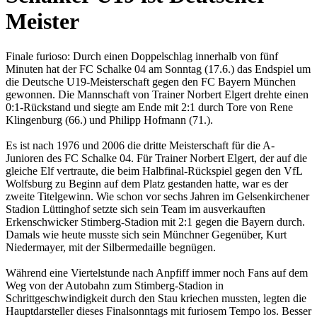
Meister
Finale furioso: Durch einen Doppelschlag innerhalb von fünf
Minuten hat der FC Schalke 04 am Sonntag (17.6.) das Endspiel um
die Deutsche U19-Meisterschaft gegen den FC Bayern München
gewonnen. Die Mannschaft von Trainer Norbert Elgert drehte einen
0:1-Rückstand und siegte am Ende mit 2:1 durch Tore von Rene
Klingenburg (66.) und Philipp Hofmann (71.).
Es ist nach 1976 und 2006 die dritte Meisterschaft für die A-
Junioren des FC Schalke 04. Für Trainer Norbert Elgert, der auf die
gleiche Elf vertraute, die beim Halbfinal-Rückspiel gegen den VfL
Wolfsburg zu Beginn auf dem Platz gestanden hatte, war es der
zweite Titelgewinn. Wie schon vor sechs Jahren im Gelsenkirchener
Stadion Lüttinghof setzte sich sein Team im ausverkauften
Erkenschwicker Stimberg-Stadion mit 2:1 gegen die Bayern durch.
Damals wie heute musste sich sein Münchner Gegenüber, Kurt
Niedermayer, mit der Silbermedaille begnügen.
Während eine Viertelstunde nach Anpfiff immer noch Fans auf dem
Weg von der Autobahn zum Stimberg-Stadion in
Schrittgeschwindigkeit durch den Stau kriechen mussten, legten die
Hauptdarsteller dieses Finalsonntags mit furiosem Tempo los. Besser