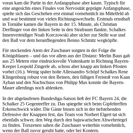
voran kam die Partie in der Anfangsphase aber kaum. Typisch für
eine angesichts eines Finales von Nervosität geprägte Anfangsphase,
spielte sich das Geschehen erst einmal vornehmlich im Mittelfeld ab
und war bestimmt von vielen Richtungswechseln. Erstmals ernsthaft
in Tornähe kamen die Bayern in der 15. Minute, als Christian
Derflinger von der linken Seite in den Strafraum flankte, Schalkes
Innenverteidiger Noah Korczowski aber sicher zur Stelle war und
den Ball vor dem heranfliegenden Benno Schmitz wegköpfte.
Für stockenden Atem der Zuschauer sorgten in der Folge die
Königsblauen – und das vor allem aus der Distanz: Merlin Baus gab
aus 25 Metern eine eindrucksvolle Visitenkarte in Richtung Bayern-
Keeper Leopold Zingerle ab, schoss aber knapp am linken Pfosten
vorbei (16.). Wenig später holte Allessandro Schöpf Schalkes Rene
Klingenburg robust von den Beinen, den fälligen Freistoß von Kaan
Ayhan und den Nachschuss von Philipp Max konnte die Bayern-
Mauer allerdings noch ablenken.
In der abgelaufenen Bundesliga-Saison ließ der FC Bayern 24, die
Schalker 25 Gegentreffer zu. Das spiegelte sich beim Gipfeltreffen
Erkenschwick wider. Die Gäste bissen sich in der tiefstehenden
Defensive der Knappen fest, das Team von Norbert Elgert tat sich
ebenfalls schwer, den Weg durch den bajuwarischen Abwehrriegel
zu finden. Torszenen sahen die Zuschauer weiterhin vornehmlich,
wenn der Ball zuvor geruht hatte, oder bei Kontern.