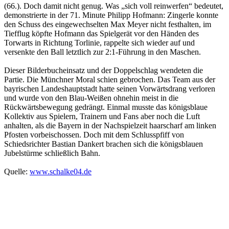
(66.). Doch damit nicht genug. Was „sich voll reinwerfen“ bedeutet,
demonstrierte in der 71. Minute Philipp Hofmann: Zingerle konnte
den Schuss des eingewechselten Max Meyer nicht festhalten, im
Tiefflug köpfte Hofmann das Spielgerät vor den Händen des
Torwarts in Richtung Torlinie, rappelte sich wieder auf und
versenkte den Ball letztlich zur 2:1-Führung in den Maschen.
Dieser Bilderbucheinsatz und der Doppelschlag wendeten die
Partie. Die Münchner Moral schien gebrochen. Das Team aus der
bayrischen Landeshauptstadt hatte seinen Vorwärtsdrang verloren
und wurde von den Blau-Weißen ohnehin meist in die
Rückwärtsbewegung gedrängt. Einmal musste das königsblaue
Kollektiv aus Spielern, Trainern und Fans aber noch die Luft
anhalten, als die Bayern in der Nachspielzeit haarscharf am linken
Pfosten vorbeischossen. Doch mit dem Schlusspfiff von
Schiedsrichter Bastian Dankert brachen sich die königsblauen
Jubelstürme schließlich Bahn.
Quelle:
www.schalke04.de