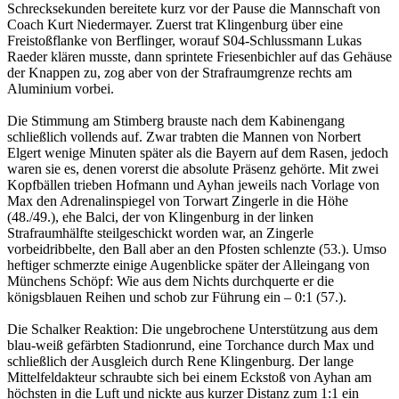
Schrecksekunden bereitete kurz vor der Pause die Mannschaft von
Coach Kurt Niedermayer. Zuerst trat Klingenburg über eine
Freistoßflanke von Berflinger, worauf S04-Schlussmann Lukas
Raeder klären musste, dann sprintete Friesenbichler auf das Gehäuse
der Knappen zu, zog aber von der Strafraumgrenze rechts am
Aluminium vorbei.
Die Stimmung am Stimberg brauste nach dem Kabinengang
schließlich vollends auf. Zwar trabten die Mannen von Norbert
Elgert wenige Minuten später als die Bayern auf dem Rasen, jedoch
waren sie es, denen vorerst die absolute Präsenz gehörte. Mit zwei
Kopfbällen trieben Hofmann und Ayhan jeweils nach Vorlage von
Max den Adrenalinspiegel von Torwart Zingerle in die Höhe
(48./49.), ehe Balci, der von Klingenburg in der linken
Strafraumhälfte steilgeschickt worden war, an Zingerle
vorbeidribbelte, den Ball aber an den Pfosten schlenzte (53.). Umso
heftiger schmerzte einige Augenblicke später der Alleingang von
Münchens Schöpf: Wie aus dem Nichts durchquerte er die
königsblauen Reihen und schob zur Führung ein – 0:1 (57.).
Die Schalker Reaktion: Die ungebrochene Unterstützung aus dem
blau-weiß gefärbten Stadionrund, eine Torchance durch Max und
schließlich der Ausgleich durch Rene Klingenburg. Der lange
Mittelfeldakteur schraubte sich bei einem Eckstoß von Ayhan am
höchsten in die Luft und nickte aus kurzer Distanz zum 1:1 ein