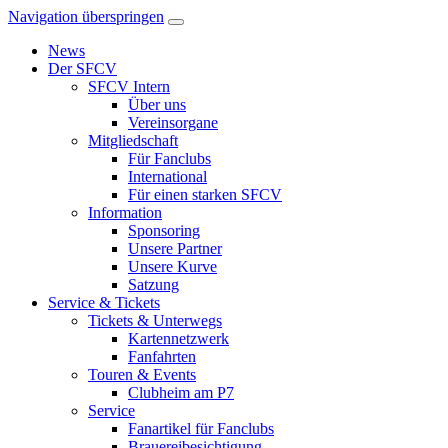
Navigation überspringen
News
Der SFCV
SFCV Intern
Über uns
Vereinsorgane
Mitgliedschaft
Für Fanclubs
International
Für einen starken SFCV
Information
Sponsoring
Unsere Partner
Unsere Kurve
Satzung
Service & Tickets
Tickets & Unterwegs
Kartennetzwerk
Fanfahrten
Touren & Events
Clubheim am P7
Service
Fanartikel für Fanclubs
Brauereibesichtigung