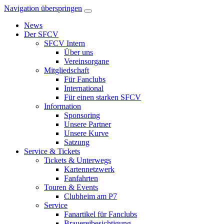
Navigation überspringen
News
Der SFCV
SFCV Intern
Über uns
Vereinsorgane
Mitgliedschaft
Für Fanclubs
International
Für einen starken SFCV
Information
Sponsoring
Unsere Partner
Unsere Kurve
Satzung
Service & Tickets
Tickets & Unterwegs
Kartennetzwerk
Fanfahrten
Touren & Events
Clubheim am P7
Service
Fanartikel für Fanclubs
Brauereibesichtigung