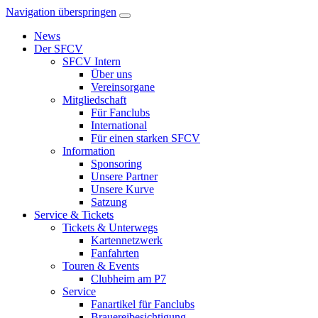
Navigation überspringen
News
Der SFCV
SFCV Intern
Über uns
Vereinsorgane
Mitgliedschaft
Für Fanclubs
International
Für einen starken SFCV
Information
Sponsoring
Unsere Partner
Unsere Kurve
Satzung
Service & Tickets
Tickets & Unterwegs
Kartennetzwerk
Fanfahrten
Touren & Events
Clubheim am P7
Service
Fanartikel für Fanclubs
Brauereibesichtigung