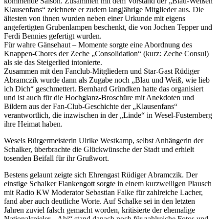
kommende Saison. Zusammen mit dem Vorstand der „Blau-Weißen
Klausenfans“ zeichnete er zudem langjährige Mitglieder aus. Die
ältesten von ihnen wurden neben einer Urkunde mit eigens
angefertigten Grubenlampen beschenkt, die von Jochen Tepper und
Ferdi Bennies gefertigt wurden.
Für wahre Gänsehaut – Momente sorgte eine Abordnung des
Knappen-Chores der Zeche „Consolidation“ (kurz: Zeche Consul)
als sie das Steigerlied intonierte.
Zusammen mit den Fanclub-Mitgliedern und Star-Gast Rüdiger
Abramczik wurde dann als Zugabe noch „Blau und Weiß, wie lieb
ich Dich“ geschmettert. Bernhard Gründken hatte das organisiert
und ist auch für die Hochglanz-Broschüre mit Anekdoten und
Bildern aus der Fan-Club-Geschichte der „Klausenfans“
verantwortlich, die inzwischen in der „Linde“ in Wesel-Fusternberg
ihre Heimat haben.
Wesels Bürgermeisterin Ulrike Westkamp, selbst Anhängerin der
Schalker, überbrachte die Glückwünsche der Stadt und erhielt
tosenden Beifall für ihr Grußwort.
Bestens gelaunt zeigte sich Ehrengast Rüdiger Abramczik. Der
einstige Schalker Flankengott sorgte in einem kurzweiligen Plausch
mit Radio KW Moderator Sebastian Falke für zahlreiche Lacher,
fand aber auch deutliche Worte. Auf Schalke sei in den letzten
Jahren zuviel falsch gemacht worden, kritisierte der ehemalige
Nationalspieler. „Abi“ stand danach noch für zahlreiche Fotos und