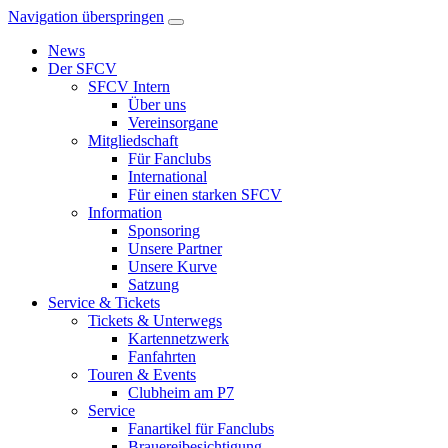
Navigation überspringen
News
Der SFCV
SFCV Intern
Über uns
Vereinsorgane
Mitgliedschaft
Für Fanclubs
International
Für einen starken SFCV
Information
Sponsoring
Unsere Partner
Unsere Kurve
Satzung
Service & Tickets
Tickets & Unterwegs
Kartennetzwerk
Fanfahrten
Touren & Events
Clubheim am P7
Service
Fanartikel für Fanclubs
Brauereibesichtigung