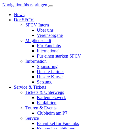
Navigation überspringen
News
Der SFCV
SFCV Intern
Über uns
Vereinsorgane
Mitgliedschaft
Für Fanclubs
International
Für einen starken SFCV
Information
Sponsoring
Unsere Partner
Unsere Kurve
Satzung
Service & Tickets
Tickets & Unterwegs
Kartennetzwerk
Fanfahrten
Touren & Events
Clubheim am P7
Service
Fanartikel für Fanclubs
Brauereibesichtigung