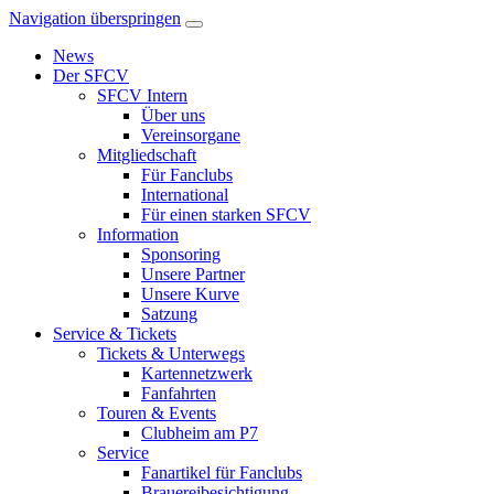
Navigation überspringen
News
Der SFCV
SFCV Intern
Über uns
Vereinsorgane
Mitgliedschaft
Für Fanclubs
International
Für einen starken SFCV
Information
Sponsoring
Unsere Partner
Unsere Kurve
Satzung
Service & Tickets
Tickets & Unterwegs
Kartennetzwerk
Fanfahrten
Touren & Events
Clubheim am P7
Service
Fanartikel für Fanclubs
Brauereibesichtigung