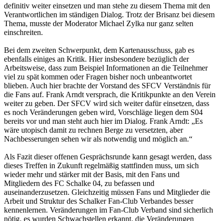
definitiv weiter einsetzen und man stehe zu diesem Thema mit den
Verantwortlichen im ständigen Dialog. Trotz der Brisanz bei diesem
Thema, musste der Moderator Michael Zylka nur ganz selten
einschreiten.
Bei dem zweiten Schwerpunkt, dem Kartenausschuss, gab es
ebenfalls einiges an Kritik. Hier insbesondere bezüglich der
Arbeitsweise, dass zum Beispiel Informationen an die Teilnehmer
viel zu spät kommen oder Fragen bisher noch unbeantwortet
blieben. Auch hier brachte der Vorstand des SFCV Verständnis für
die Fans auf. Frank Arndt versprach, die Kritikpunkte an den Verein
weiter zu geben. Der SFCV wird sich weiter dafür einsetzen, dass
es noch Veränderungen geben wird, Vorschläge liegen dem S04
bereits vor und man steht auch hier im Dialog. Frank Arndt: „Es
wäre utopisch damit zu rechnen Berge zu versetzten, aber
Nachbesserungen sehen wir als notwendig und möglich an.“
Als Fazit dieser offenen Gesprächsrunde kann gesagt werden, dass
dieses Treffen in Zukunft regelmäßig stattfinden muss, um sich
wieder mehr und stärker mit der Basis, mit den Fans und
Mitgliedern des FC Schalke 04, zu befassen und
auseinanderzusetzen. Gleichzeitig müssen Fans und Mitglieder die
Arbeit und Struktur des Schalker Fan-Club Verbandes besser
kennenlernen. Veränderungen im Fan-Club Verband sind sicherlich
nötig, es wurden Schwachstellen erkannt, die Veränderungen