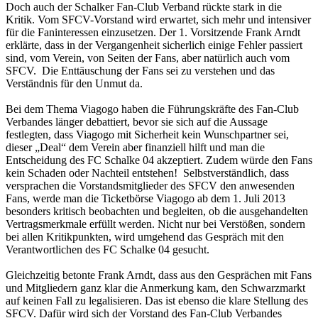
Doch auch der Schalker Fan-Club Verband rückte stark in die
Kritik. Vom SFCV-Vorstand wird erwartet, sich mehr und intensiver
für die Faninteressen einzusetzen. Der 1. Vorsitzende Frank Arndt
erklärte, dass in der Vergangenheit sicherlich einige Fehler passiert
sind, vom Verein, von Seiten der Fans, aber natürlich auch vom
SFCV. Die Enttäuschung der Fans sei zu verstehen und das
Verständnis für den Unmut da.
Bei dem Thema Viagogo haben die Führungskräfte des Fan-Club
Verbandes länger debattiert, bevor sie sich auf die Aussage
festlegten, dass Viagogo mit Sicherheit kein Wunschpartner sei,
dieser „Deal“ dem Verein aber finanziell hilft und man die
Entscheidung des FC Schalke 04 akzeptiert. Zudem würde den Fans
kein Schaden oder Nachteil entstehen! Selbstverständlich, dass
versprachen die Vorstandsmitglieder des SFCV den anwesenden
Fans, werde man die Ticketbörse Viagogo ab dem 1. Juli 2013
besonders kritisch beobachten und begleiten, ob die ausgehandelten
Vertragsmerkmale erfüllt werden. Nicht nur bei Verstößen, sondern
bei allen Kritikpunkten, wird umgehend das Gespräch mit den
Verantwortlichen des FC Schalke 04 gesucht.
Gleichzeitig betonte Frank Arndt, dass aus den Gesprächen mit Fans
und Mitgliedern ganz klar die Anmerkung kam, den Schwarzmarkt
auf keinen Fall zu legalisieren. Das ist ebenso die klare Stellung des
SFCV. Dafür wird sich der Vorstand des Fan-Club Verbandes