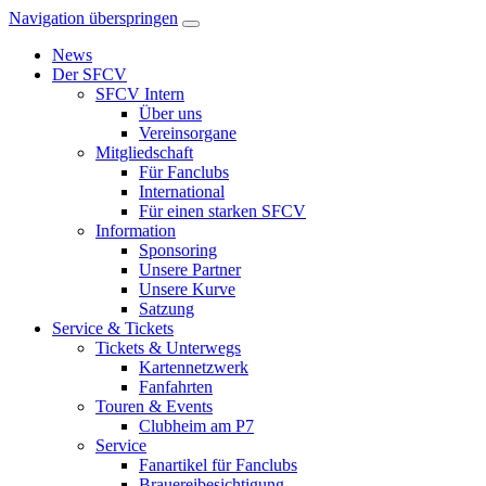
Navigation überspringen
News
Der SFCV
SFCV Intern
Über uns
Vereinsorgane
Mitgliedschaft
Für Fanclubs
International
Für einen starken SFCV
Information
Sponsoring
Unsere Partner
Unsere Kurve
Satzung
Service & Tickets
Tickets & Unterwegs
Kartennetzwerk
Fanfahrten
Touren & Events
Clubheim am P7
Service
Fanartikel für Fanclubs
Brauereibesichtigung