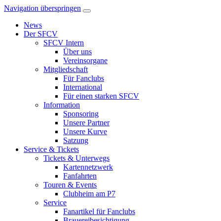
Navigation überspringen
News
Der SFCV
SFCV Intern
Über uns
Vereinsorgane
Mitgliedschaft
Für Fanclubs
International
Für einen starken SFCV
Information
Sponsoring
Unsere Partner
Unsere Kurve
Satzung
Service & Tickets
Tickets & Unterwegs
Kartennetzwerk
Fanfahrten
Touren & Events
Clubheim am P7
Service
Fanartikel für Fanclubs
Brauereibesichtigung