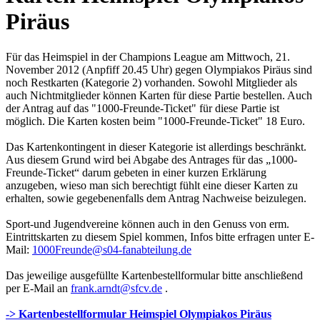
Piräus
Für das Heimspiel in der Champions League am Mittwoch, 21.
November 2012 (Anpfiff 20.45 Uhr) gegen Olympiakos Piräus sind
noch Restkarten (Kategorie 2) vorhanden. Sowohl Mitglieder als
auch Nichtmitglieder können Karten für diese Partie bestellen. Auch
der Antrag auf das "1000-Freunde-Ticket" für diese Partie ist
möglich. Die Karten kosten beim "1000-Freunde-Ticket" 18 Euro.
Das Kartenkontingent in dieser Kategorie ist allerdings beschränkt.
Aus diesem Grund wird bei Abgabe des Antrages für das „1000-
Freunde-Ticket“ darum gebeten in einer kurzen Erklärung
anzugeben, wieso man sich berechtigt fühlt eine dieser Karten zu
erhalten, sowie gegebenenfalls dem Antrag Nachweise beizulegen.
Sport-und Jugendvereine können auch in den Genuss von erm.
Eintrittskarten zu diesem Spiel kommen, Infos bitte erfragen unter E-
Mail:
1000Freunde@s04-fanabteilung.de
Das jeweilige ausgefüllte Kartenbestellformular bitte anschließend
per E-Mail an
frank.arndt@sfcv.de
.
-> Kartenbestellformular Heimspiel Olympiakos Piräus